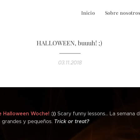
Inicio
Sobre nosotro
HALLOWEEN, buuuh! ;)
03.11.2018
re Halloween Woche!
:))
Scary funny lessons... La semana 
Trick or treat?
an grandes y pequeños.