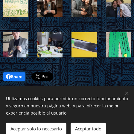
Share
Utilizamos cookies para permitir un correcto funcionamiento
y seguro en nuestra página web, y para ofrecer la mejor
experiencia posible al usuario.
© 2018
casa germania
*
escuela de
idiomas y cultura
hispano-alemana
Aceptar solo lo necesario
Aceptar todo
Creado con
Webnode
Cookies