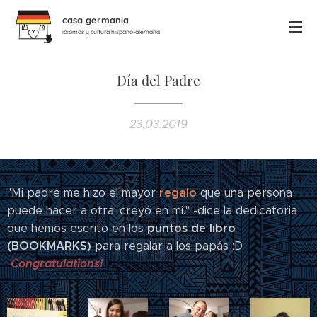
casa germania
idiomas y cultura hispano-alemana
Día del
Padre
23.03.2019
regalo
"Mi padre me hizo el mayor
que una persona
puede hacer a otra: creyó en mi." -dice la dedicatoria
puntos de libro
que hemos escrito en los
(BOOKMARKS)
para regalar a los papás :D
Congratulations!